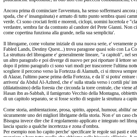
Ancora prima di cominciare l'avventura, ha senso soffermarsi ancora p
spada, che e' insanguinata) e armato di tutto punto sembra quasi cammi
verde. Ci sono crociati feriti e morenti, ciclopi, uomini lucertola e "cla
verdastre, sembra far da contrasto al candore del Prete Gianni. Non ci
come copertina funziona alla grande, nella sua semplicita'.
Il librogame, come volume iniziale di una nuova serie, e' veramente 
Fabled Lands, Destiny Quest...) trova paragone quasi solo con La Coro
La struttura del librogame e' generalmente lineare, "a capitoli", nel s
un altro paragrafo e poi diverge di nuovo per poi riportare il lettore 
dopo il primo paragrafo ci sono vari modi per trascorrere l'ultima nott
scegliere il percorso verso la Fortezza di Alamuth, ci si ritrova semp
di Alazar, l'ultimo paese prima della Fortezza, e da li' si potra' entra
arrivera' da Abdul Al-Azhred, che e' sulla strada verso i cortili piu' in
(dilatatissimo) della foresta che circonda la torre centrale, che viene a
Hasan ibn as-Sabbah, il famigerato Vecchio della Montagna, obbiettivo 
di un capitolo separato, se si fosse scelto di seguire la struttura a capi
Come storia, ambientazione, prosa, spirito, appeal, humour, abilita' n
sicuramente uno dei migliori librigame della storia. Non e' un caso che
Bisogna invece dire che il regolamento applicato e integrato nel libr
lascia spazio a qualche incertezza e zona d'ombra.
Per esempio non ho capito perche' specificare le regole sui pasti e obblig