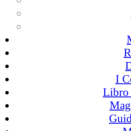
R
I C
Libro
Mage
Guid