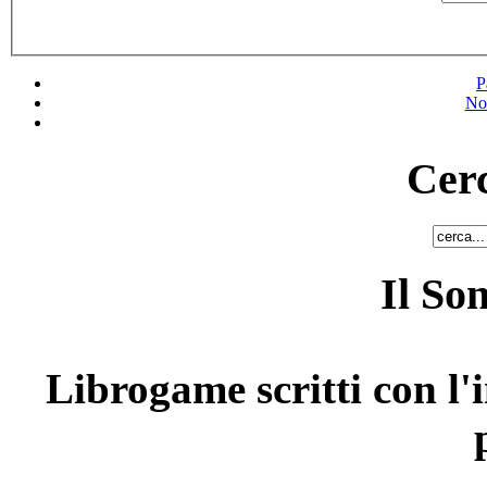
P
No
Cerc
Il So
Librogame scritti con l'i