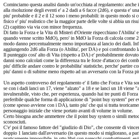
Cominciamo questa analisi dando un'occhiata al regolamento: anche in 
alla risoluzione degli eventi e' a 2 dadi a 6 facce (2d6), e questa e' una
piu' probabile e il 2 e il 12 sono i meno probabili: in questo modo si 
fisico e' piu' realistico che la maggior parte delle volte si abbia un ri
(2) capitino via via con minor frequenza.
Di fatto la Forza e la Vita di Misteri d'Oriente rispecchiano l'Abilita
quando venne scritto MdO), pero' in MdO la Forza di calcola come 
modo danno percentualmente meno importanza al lancio dei dadi. Infat
aggiungendo 2d6 alla Forza (o Abilita', per DA) e poi confrontando l
Il punteggio cosi' alto di Vita (rispetto a DA) e' probabilmente dovu
danni sono calcolati come la differenza tra le forze d'attacco dei com
piu' difficile andare contro le probabilita' statistiche, perche' partire co
piu' danni o di subirne meno rispetto ad un avversario con la Forza pi
Un aspetto controverso del regolamento e' il fatto che Forza e Vita son
se con i dadi lanci un 17, viene "alzato" a 18 e se lanci un 18 viene "
invulnerabile, visto che, per esperienza, quando hai tre punti di Forza
preferibile qualche forma di applicazione di "point buy system" per evit
(come spesso avviene con i DA), tanto piu' che qui si tratta teoricamen
personaggio iniziale che viene portato avanti di volume in volume.
Certo bisogna anche ammettere che il point buy system o simili metodi
sconosciuti.
C'e' poi il famoso fattore del "giudizio di Dio", che consente di vi
doppio 1 lanciato dall'avversario (in questo modo si migliorano, a parita' 
praticamente impossibile, in otto libri con parecchi combattimenti, ev