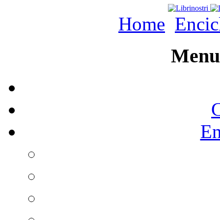
Home
Encic
Menu 
C
En