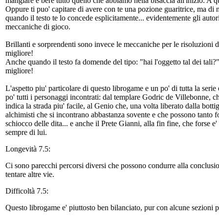
mangiare e bere tutto quello che abbiamo nella bisaccia all'inizio. A 
Oppure ti puo' capitare di avere con te una pozione guaritrice, ma di 
quando il testo te lo concede esplicitamente... evidentemente gli autori
meccaniche di gioco.
Brillanti e sorprendenti sono invece le meccaniche per le risoluzioni dell
migliore!
Anche quando il testo fa domende del tipo: "hai l'oggetto tal dei tali?
migliore!
L'aspetto piu' particolare di questo librogame e un po' di tutta la seri
po' tutti i personaggi incontrati: dal templare Godric de Villebonn
indica la strada piu' facile, al Genio che, una volta liberato dalla bott
alchimisti che si incontrano abbastanza sovente e che possono tanto fo
schiocco delle dita... e anche il Prete Gianni, alla fin fine, che forse 
sempre di lui.
Longevità 7.5:
Ci sono parecchi percorsi diversi che possono condurre alla conclusione
tentare altre vie.
Difficoltà 7.5:
Questo librogame e' piuttosto ben bilanciato, pur con alcune sezioni pi