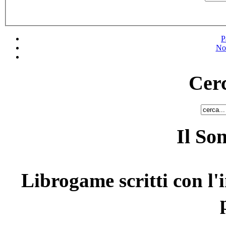
P
No
Cerc
Il So
Librogame scritti con l'i