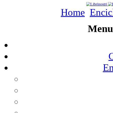
Home
Encic
Menu 
C
En