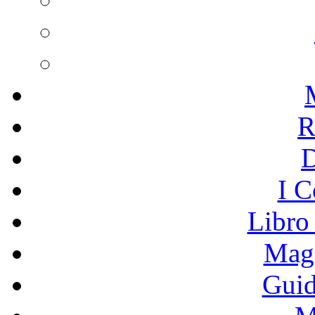
R
I C
Libro
Mage
Guid