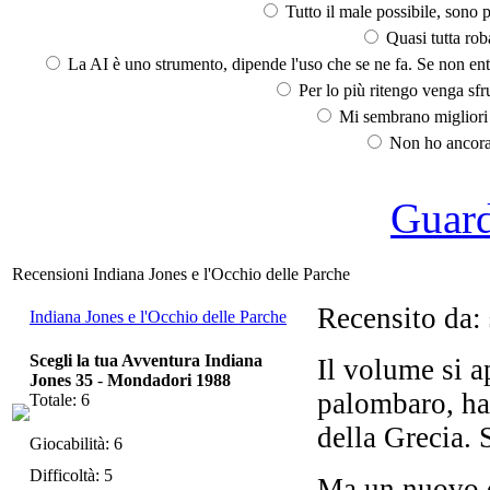
Tutto il male possibile, sono p
Quasi tutta rob
La AI è uno strumento, dipende l'uso che se ne fa. Se non ent
Per lo più ritengo venga sfru
Mi sembrano migliori d
Non ho ancora 
Guarda
Recensioni Indiana Jones e l'Occhio delle Parche
Recensito da:
Indiana Jones e l'Occhio delle Parche
Scegli la tua Avventura Indiana
Il volume si a
Jones 35
-
Mondadori 1988
palombaro, ha
Totale: 6
della Grecia. 
Giocabilità: 6
Difficoltà: 5
Ma un nuovo o