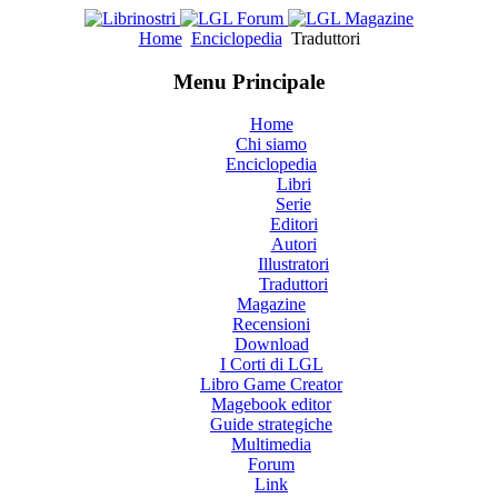
Home
Enciclopedia
Traduttori
Menu Principale
Home
Chi siamo
Enciclopedia
Libri
Serie
Editori
Autori
Illustratori
Traduttori
Magazine
Recensioni
Download
I Corti di LGL
Libro Game Creator
Magebook editor
Guide strategiche
Multimedia
Forum
Link