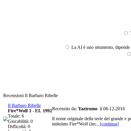
T
La AI è uno strumento, dipende l
Recensioni Il Barbaro Ribelle
Il Barbaro Ribelle
Recensito da:
Yaztromo
il 08-12-2016
Fire*Wolf 1
-
EL 1992
Totale: 6
Il nome originale della serie del grande e
Giocabilità: 0
intitolato Fire*Wolf (im...
[continua]
Difficoltà: 0