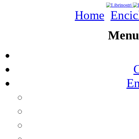
Home
Encic
Menu 
C
En