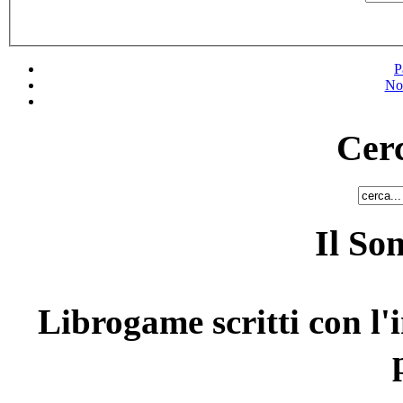
P
No
Cerc
Il So
Librogame scritti con l'i