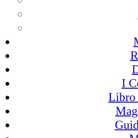
R
I C
Libro
Mage
Guid