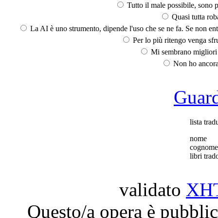
Tutto il male possibile, sono p
Quasi tutta rob
La AI è uno strumento, dipende l'uso che se ne fa. Se non ent
Per lo più ritengo venga sfru
Mi sembrano migliori d
Non ho ancora 
Guarda
lista trad
nome
cognome
libri trado
validato
XH
Questo/a opera è pubblic