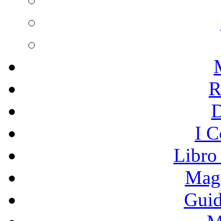
R
I C
Libro
Mage
Guid