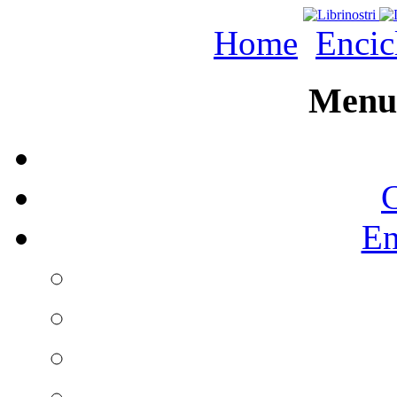
Home
Encic
Menu 
C
En