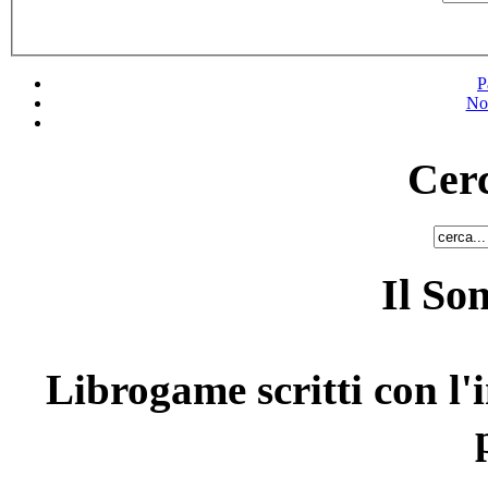
P
No
Cerc
Il So
Librogame scritti con l'i