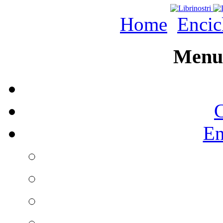
Home
Encic
Menu 
C
En