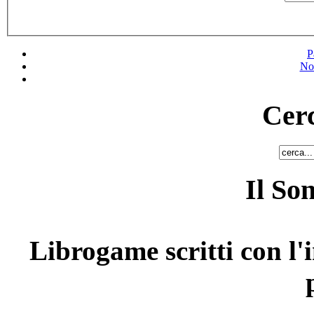
P
No
Cerc
Il So
Librogame scritti con l'i