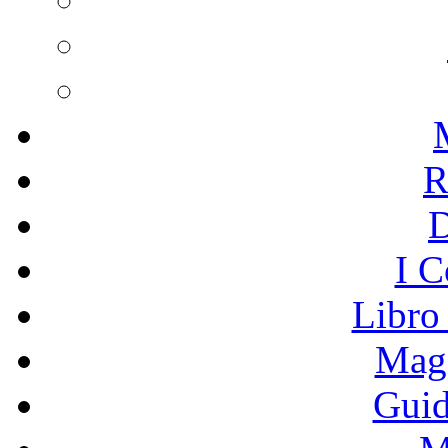
R
I C
Libro
Mage
Guid