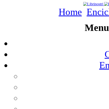
Home
Encic
Menu 
C
En