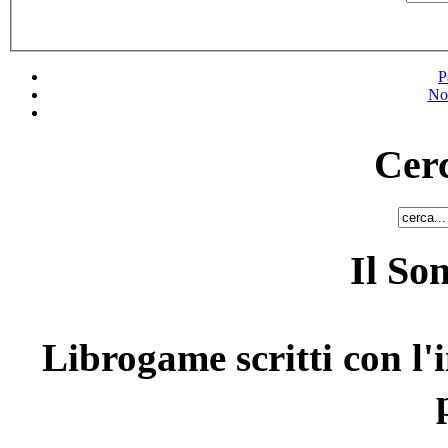
P
No
Cerc
Il So
Librogame scritti con l'i