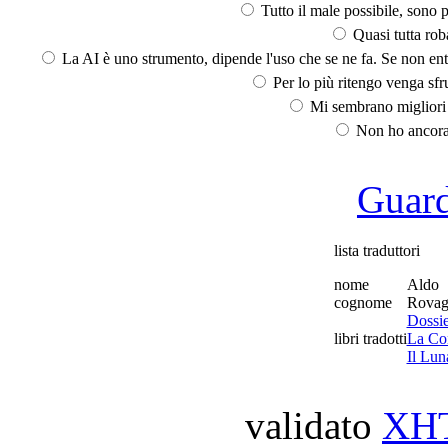
Tutto il male possibile, sono p
Quasi tutta rob
La AI è uno strumento, dipende l'uso che se ne fa. Se non ent
Per lo più ritengo venga sfru
Mi sembrano migliori d
Non ho ancora 
Guarda
lista traduttori
nome
Aldo
cognome
Rovag
Dossie
libri tradotti
La Con
Il Lun
validato
XH