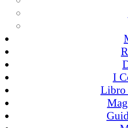
R
I C
Libro
Mage
Guid