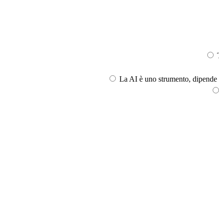
T
La AI è uno strumento, dipende l