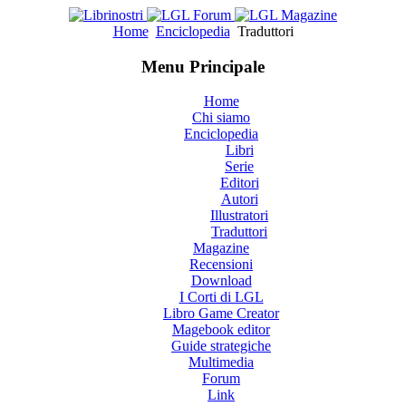
Home
Enciclopedia
Traduttori
Menu Principale
Home
Chi siamo
Enciclopedia
Libri
Serie
Editori
Autori
Illustratori
Traduttori
Magazine
Recensioni
Download
I Corti di LGL
Libro Game Creator
Magebook editor
Guide strategiche
Multimedia
Forum
Link