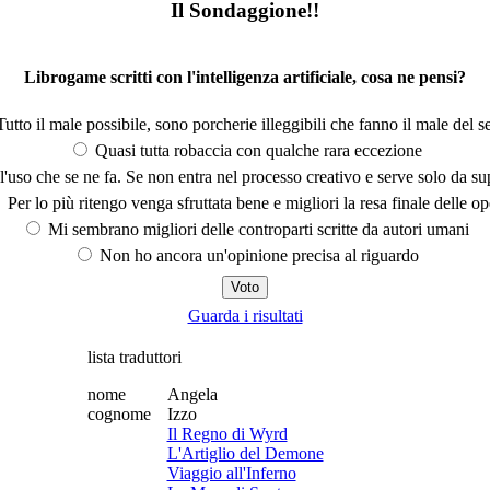
Il Sondaggione!!
Librogame scritti con l'intelligenza artificiale, cosa ne pensi?
utto il male possibile, sono porcherie illeggibili che fanno il male del se
Quasi tutta robaccia con qualche rara eccezione
'uso che se ne fa. Se non entra nel processo creativo e serve solo da s
Per lo più ritengo venga sfruttata bene e migliori la resa finale delle op
Mi sembrano migliori delle controparti scritte da autori umani
Non ho ancora un'opinione precisa al riguardo
Guarda i risultati
lista traduttori
nome
Angela
cognome
Izzo
Il Regno di Wyrd
L'Artiglio del Demone
Viaggio all'Inferno