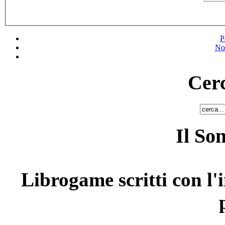
P
No
Cerc
Il So
Librogame scritti con l'i