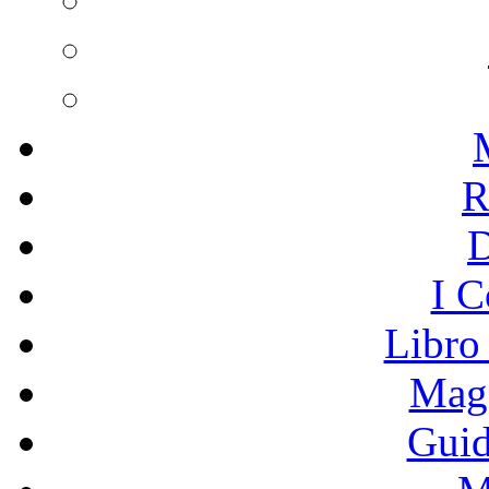
R
I C
Libro
Mage
Guid