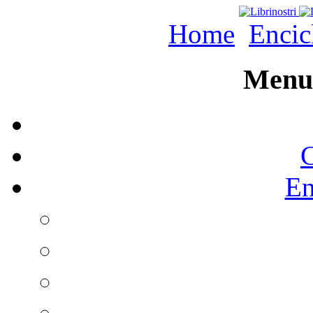
Home
Encic
Menu 
C
En