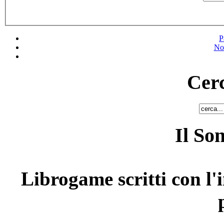
P
No
Cerc
Il So
Librogame scritti con l'i