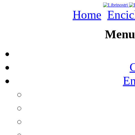
Home
Encic
Menu 
C
En