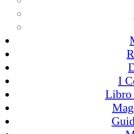
R
I C
Libro
Mage
Guid