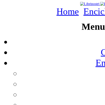
Home
Encic
Menu 
C
En