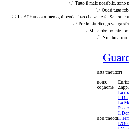
Tutto il male possibile, sono p
Quasi tutta rob
La AI è uno strumento, dipende l'uso che se ne fa. Se non ent
Per lo più ritengo venga sfru
Mi sembrano migliori d
Non ho ancora 
Guarda
lista traduttori
nome
Enric
cognome
Zappi
La ro
Il Dr
La Mal
Ricerc
Il De
libri tradotti
Il Tem
L'Occ
L'Alb