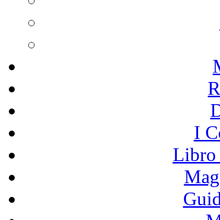
R
I C
Libro
Mage
Guid