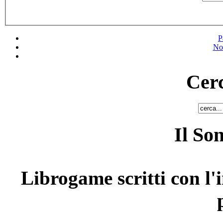
P
No
Cerc
Il So
Librogame scritti con l'i