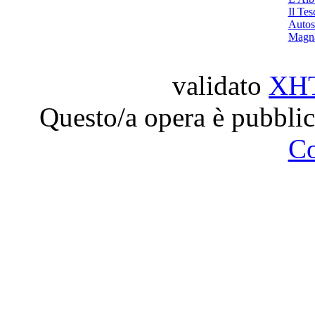
Il Tes
Autos
Magn
validato
XH
Questo/a opera è pubblic
C