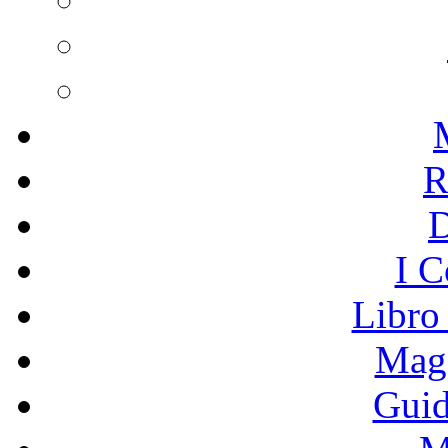
R
I C
Libro
Mage
Guid