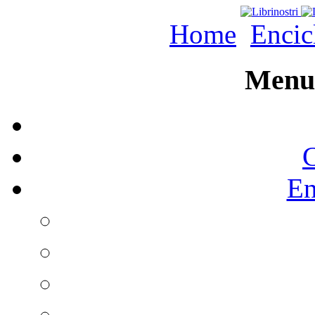
Home
Encic
Menu 
C
En