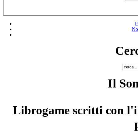
P
No
Cerc
Il So
Librogame scritti con l'i