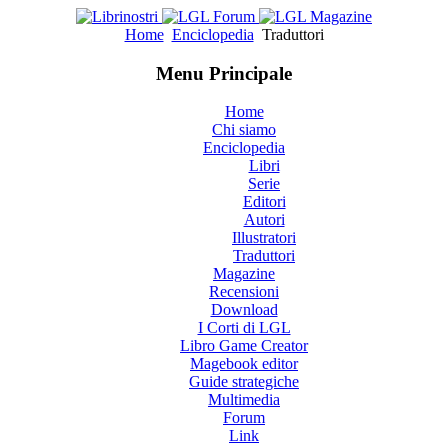
Home
Enciclopedia
Traduttori
Menu Principale
Home
Chi siamo
Enciclopedia
Libri
Serie
Editori
Autori
Illustratori
Traduttori
Magazine
Recensioni
Download
I Corti di LGL
Libro Game Creator
Magebook editor
Guide strategiche
Multimedia
Forum
Link