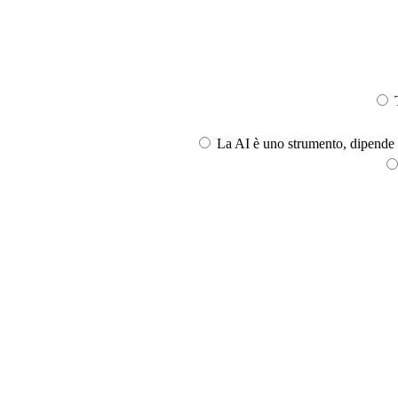
T
La AI è uno strumento, dipende l