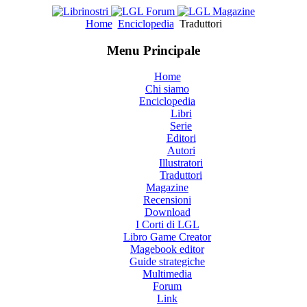
Home
Enciclopedia
Traduttori
Menu Principale
Home
Chi siamo
Enciclopedia
Libri
Serie
Editori
Autori
Illustratori
Traduttori
Magazine
Recensioni
Download
I Corti di LGL
Libro Game Creator
Magebook editor
Guide strategiche
Multimedia
Forum
Link