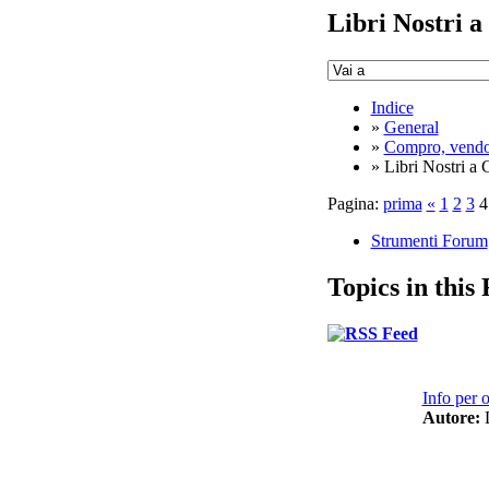
Libri Nostri a
Indice
»
General
»
Compro, vendo
» Libri Nostri a 
Pagina:
prima
«
1
2
3
4
Strumenti Forum
Topics in this
Info per o
Autore:
D