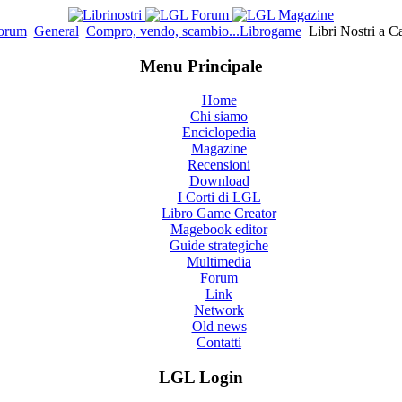
orum
General
Compro, vendo, scambio...Librogame
Libri Nostri a C
Menu Principale
Home
Chi siamo
Enciclopedia
Magazine
Recensioni
Download
I Corti di LGL
Libro Game Creator
Magebook editor
Guide strategiche
Multimedia
Forum
Link
Network
Old news
Contatti
LGL Login