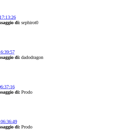
17:13:26
saggio di:
sephirot0
16:39:57
saggio di:
dadodragon
06:37:16
saggio di:
Prodo
06:36:49
saggio di:
Prodo