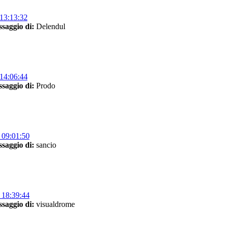
13:13:32
saggio di:
Delendul
14:06:44
saggio di:
Prodo
 09:01:50
saggio di:
sancio
 18:39:44
saggio di:
visualdrome