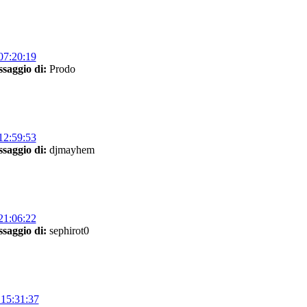
07:20:19
saggio di:
Prodo
12:59:53
saggio di:
djmayhem
21:06:22
saggio di:
sephirot0
15:31:37