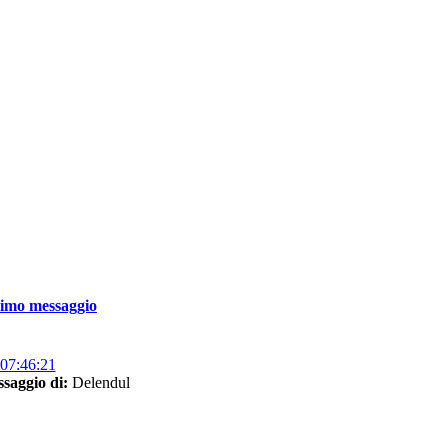
timo messaggio
07:46:21
saggio di:
Delendul