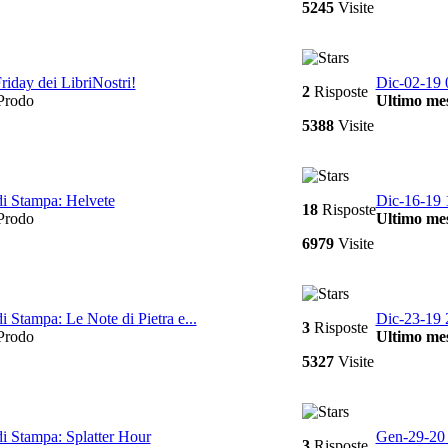
5245
Visite
Friday dei LibriNostri!
Dic-02-19 
2
Risposte
rodo
Ultimo mes
5388
Visite
di Stampa: Helvete
Dic-16-19 
18
Risposte
rodo
Ultimo mes
6979
Visite
i Stampa: Le Note di Pietra e...
Dic-23-19 
3
Risposte
rodo
Ultimo mes
5327
Visite
di Stampa: Splatter Hour
Gen-29-20 
3
Risposte