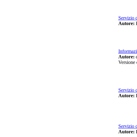
Servizio 
Autore:
P
Informaz
Autore:
d
Versione 
Servizio 
Autore:
P
Servizio 
Autore:
P