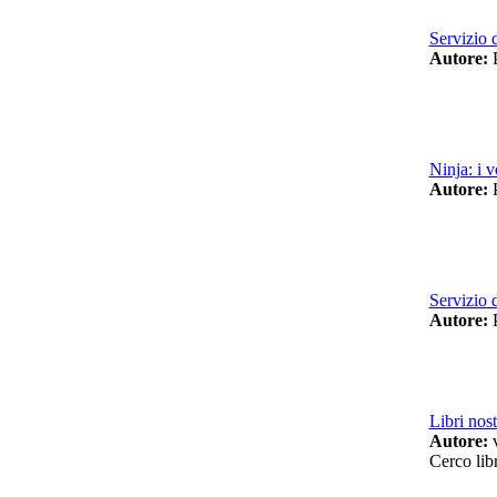
Servizio 
Autore:
P
Ninja: i 
Autore:
P
Servizio d
Autore:
P
Libri nost
Autore:
v
Cerco libr