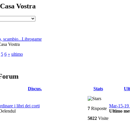
 Casa Vostra
, scambio...Librogame
Casa Vostra
5
6
»
ultimo
 Forum
Discus.
Stats
Ul
rdinare i libri dei corti
Mar-15-19 
7
Risposte
elendul
Ultimo mes
5022
Visite