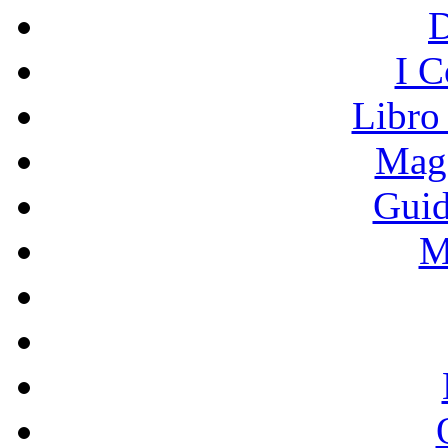
I C
Libro
Mage
Guid
M