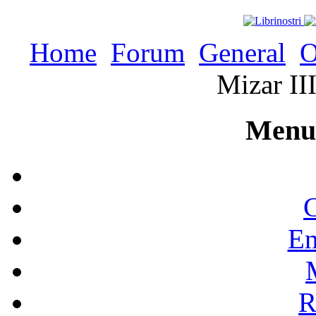
Home
Forum
General
O
Mizar II
Menu 
C
En
R