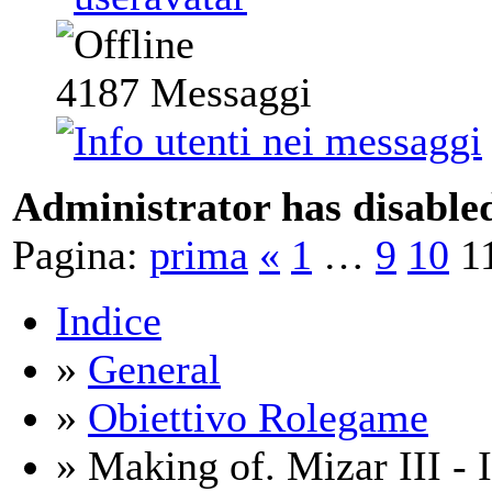
4187
Messaggi
Administrator has disabled
Pagina:
prima
«
1
…
9
10
1
Indice
»
General
»
Obiettivo Rolegame
» Making of. Mizar III -