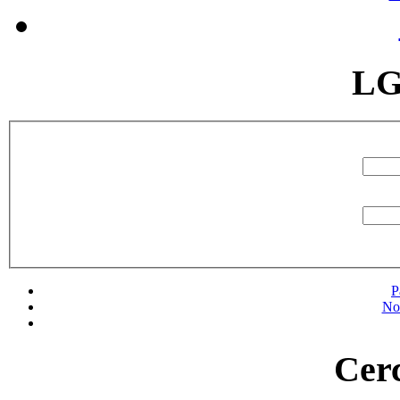
LG
P
No
Cerc