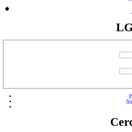
LG
P
No
Cerc