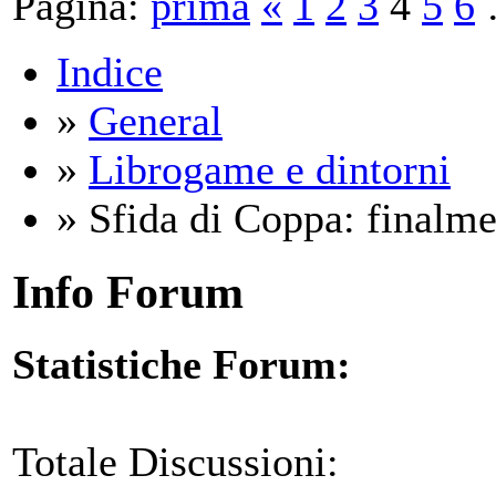
Pagina:
prima
«
1
2
3
4
5
6
Indice
»
General
»
Librogame e dintorni
» Sfida di Coppa: finalmen
Info Forum
Statistiche Forum:
Totale Discussioni: