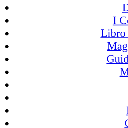
I C
Libro
Mage
Guid
M