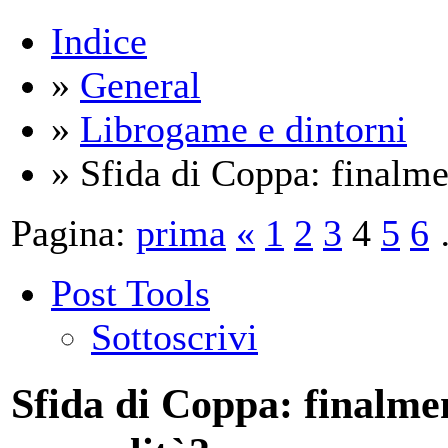
Indice
»
General
»
Librogame e dintorni
» Sfida di Coppa: finalmen
Pagina:
prima
«
1
2
3
4
5
6
Post Tools
Sottoscrivi
Sfida di Coppa: finalmen