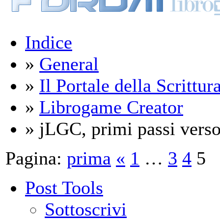
Indice
»
General
»
Il Portale della Scrittur
»
Librogame Creator
» jLGC, primi passi verso
Pagina:
prima
«
1
…
3
4
5
Post Tools
Sottoscrivi