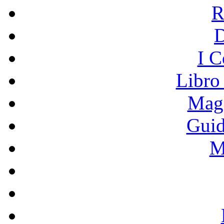
R
I C
Libro
Mage
Guid
M