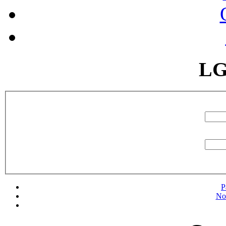
LG
P
No