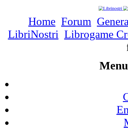
Home
Forum
Genera
LibriNostri
Librogame Cr
Menu 
C
En