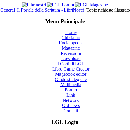
General
Il Portale della Scrittura - LibriNostri
Topic richieste illustrator
Menu Principale
Home
Chi siamo
Enciclopedia
Magazine
Recensioni
Download
I Corti di LGL
Libro Game Creator
Magebook editor
Guide strategiche
Multimedia
Forum
Link
Network
Old news
Contatti
LGL Login