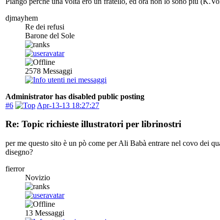
Piango perché una volta ero un fratello, ed ora non lo sono più (K.Vo
djmayhem
Re dei refusi
Barone del Sole
2578
Messaggi
Administrator has disabled public posting
#6
Apr-13-13 18:27:27
Re: Topic richieste illustratori per librinostri
per me questo sito è un pò come per Ali Babà entrare nel covo dei quar
disegno?
fierror
Novizio
13
Messaggi