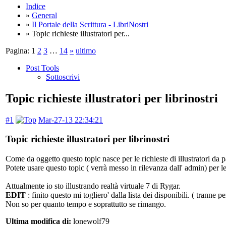
Indice
»
General
»
Il Portale della Scrittura - LibriNostri
» Topic richieste illustratori per...
Pagina:
1
2
3
…
14
»
ultimo
Post Tools
Sottoscrivi
Topic richieste illustratori per librinostri
#1
Mar-27-13 22:34:21
Topic richieste illustratori per librinostri
Come da oggetto questo topic nasce per le richieste di illustratori da p
Potete usare questo topic ( verrà messo in rilevanza dall' admin) per le
Attualmente io sto illustrando realtà virtuale 7 di Rygar.
EDIT
: finito questo mi togliero' dalla lista dei disponibili. ( tranne
Non so per quanto tempo e soprattutto se rimango.
Ultima modifica di:
lonewolf79