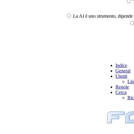
T
La AI è uno strumento, dipende l
Indice
General
Utenti
Lis
Regole
Cerca
Ric