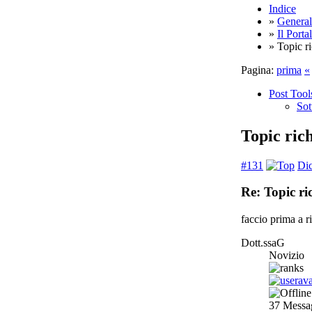
Indice
»
General
»
Il Porta
» Topic ric
Pagina:
prima
«
Post Tool
Sot
Topic rich
#131
Dic
Re: Topic ric
faccio prima a ri
Dott.ssaG
Novizio
37
Messa