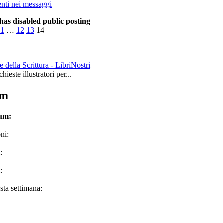
has disabled public posting
1
…
12
13
14
le della Scrittura - LibriNostri
hieste illustratori per...
um
rum:
ni:
:
:
sta settimana: