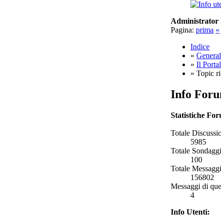
Administrator 
Pagina:
prima
«
Indice
»
General
»
Il Porta
» Topic ric
Info For
Statistiche Fo
Totale Discussio
5985
Totale Sondaggi
100
Totale Messaggi
156802
Messaggi di que
4
Info Utenti: