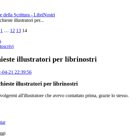
le della Scrittura - LibriNostri
hieste illustratori per...
1
…
12
13
14
s
toscrivi
ieste illustratori per librinostri
-04-21 22:39:56
hieste illustratori per librinostri
volgermi all'illustratore che avevo contattato prima, grazie lo stesso.
ggi