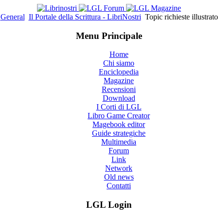
General
Il Portale della Scrittura - LibriNostri
Topic richieste illustrator
Menu Principale
Home
Chi siamo
Enciclopedia
Magazine
Recensioni
Download
I Corti di LGL
Libro Game Creator
Magebook editor
Guide strategiche
Multimedia
Forum
Link
Network
Old news
Contatti
LGL Login