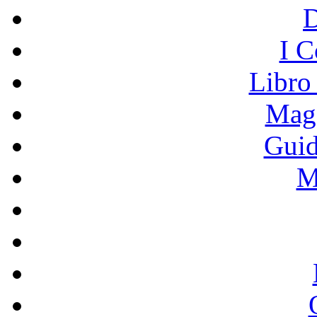
I C
Libro
Mage
Guid
M