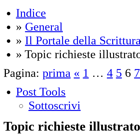
Indice
»
General
»
Il Portale della Scrittur
» Topic richieste illustrato
Pagina:
prima
«
1
…
4
5
6
7
Post Tools
Sottoscrivi
Topic richieste illustrato