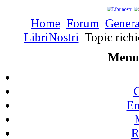
Home
Forum
Genera
LibriNostri
Topic richie
Menu 
C
En
R