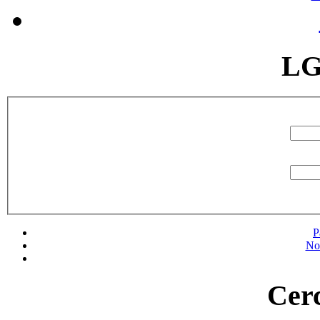
LG
P
No
Cerc