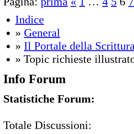
Pagina:
prima
«
1
…
4
5
6
7
Indice
»
General
»
Il Portale della Scrittur
» Topic richieste illustrato
Info Forum
Statistiche Forum:
Totale Discussioni: