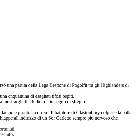
so una partita della Lega Brettone di Pogolfit tra gli Highlanders di
una cnquantina di esagitati tifosi ospiti.
a mostrargli di "di dietro" in segno di sfregio.
ancio e pronto a correre. Il battitore di Glastonbury colpisce la palla
chiappe all'indirizzo di un Sor Carletto sempre più nervoso che
ortunati.
osciuto.