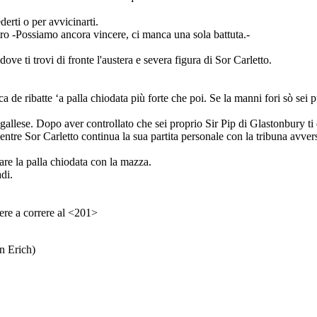
derti o per avvicinarti.
ro -Possiamo ancora vincere, ci manca una sola battuta.-
ove ti trovi di fronte l'austera e severa figura di Sor Carletto.
ca de ribatte ‘a palla chiodata più forte che poi. Se la manni fori sò sei
 gallese. Dopo aver controllato che sei proprio Sir Pip di Glastonbury ti
mentre Sor Carletto continua la sua partita personale con la tribuna avvers
rare la palla chiodata con la mazza.
di.
tere a correre al <201>
n Erich)