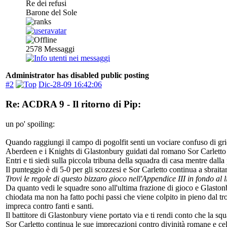
Re dei refusi
Barone del Sole
2578
Messaggi
Administrator has disabled public posting
#2
Dic-28-09 16:42:06
Re: ACDRA 9 - Il ritorno di Pip:
un po' spoiling:
Quando raggiungi il campo di pogolfit senti un vociare confuso di grida
Aberdeen e i Knights di Glastonbury guidati dal romano Sor Carletto 
Entri e ti siedi sulla piccola tribuna della squadra di casa mentre dalla
Il punteggio è di 5-0 per gli scozzesi e Sor Carletto continua a sbraitar
Trovi le regole di questo bizzaro gioco nell'Appendice III in fondo al l
Da quanto vedi le squadre sono all'ultima frazione di gioco e Glastonbu
chiodata ma non ha fatto pochi passi che viene colpito in pieno dal tr
impreca contro fanti e santi.
Il battitore di Glastonbury viene portato via e ti rendi conto che la sq
Sor Carletto continua le sue imprecazioni contro divinità romane e ce