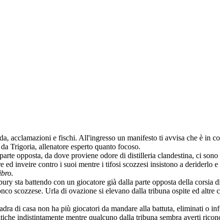
, acclamazioni e fischi. All'ingresso un manifesto ti avvisa che è in cor
da Trigoria, allenatore esperto quanto focoso.
 parte opposta, da dove proviene odore di distilleria clandestina, ci sono 
e ed inveire contro i suoi mentre i tifosi scozzesi insistono a deriderlo e 
ibro.
ry sta battendo con un giocatore già dalla parte opposta della corsia di l
onco scozzese. Urla di ovazione si elevano dalla tribuna ospite ed altre 
uadra di casa non ha più giocatori da mandare alla battuta, eliminati o inf
ltiche indistintamente mentre qualcuno dalla tribuna sembra averti ricon