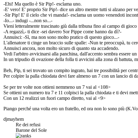
-Ehi! Ma quello è Sir Pip!- esclama uno.
-E' vero! E' proprio Sir Pip!- dice un altro mentre tutti si alzano per ve
-Sir Pip! E' il cielo che vi manda!- esclama un uomo venendoti incont
-Io...- indugi -...non so...-
Vieni letteralmente trascinato giù dalla tribuna fino al campo di gioco d
-A regazzì,- ti dice -sei davero Sor Pippe come hanno da dì?-
Annuisci: -Sì, ma non sono molto pratico di questo gioco...-
L'allenatore ti cinge un braccio sulle spalle: -Nun te preoccupà, tu cer
Annuisci ancora, non molto sicuro di quanto sta accadendo.
Vedi l'arbitro avvicinarsi alla panchina, dall'accento sembra essere un
In un tripudio di ovazione della folla ti avvicini alla zona di battuta, 
Beh, Pip, ti sei trovato un compito ingrato, hai tre possibilità per cent
Per colpire la palla chiodata devi fare almeno un 7 con un lancio di da
Se per tre volte non ottieni nemmeno un 7 vai al <108>
Se ottieni un numero tra 7 e 11 colpisci la palla chiodata e ti devi met
Con un 12 realizzi un fuori campo diretto, vai al <9>
Piango perché una volta ero un fratello, ed ora non lo sono più (K.Vo
djmayhem
Re dei refusi
Barone del Sole