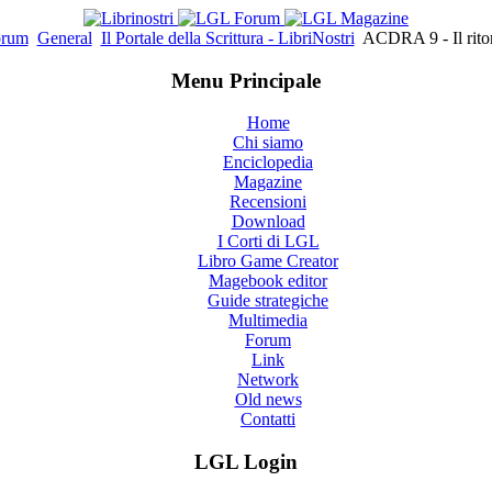
orum
General
Il Portale della Scrittura - LibriNostri
ACDRA 9 - Il ritor
Menu Principale
Home
Chi siamo
Enciclopedia
Magazine
Recensioni
Download
I Corti di LGL
Libro Game Creator
Magebook editor
Guide strategiche
Multimedia
Forum
Link
Network
Old news
Contatti
LGL Login