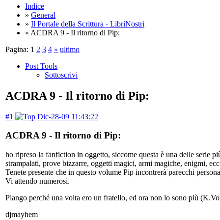
Indice
»
General
»
Il Portale della Scrittura - LibriNostri
» ACDRA 9 - Il ritorno di Pip:
Pagina:
1
2
3
4
»
ultimo
Post Tools
Sottoscrivi
ACDRA 9 - Il ritorno di Pip:
#1
Dic-28-09 11:43:22
ACDRA 9 - Il ritorno di Pip:
ho ripreso la fanfiction in oggetto, siccome questa è una delle serie p
strampalati, prove bizzarre, oggetti magici, armi magiche, enigmi, ecc
Tenete presente che in questo volume Pip incontrerà parecchi personagg
Vi attendo numerosi.
Piango perché una volta ero un fratello, ed ora non lo sono più (K.Vo
djmayhem