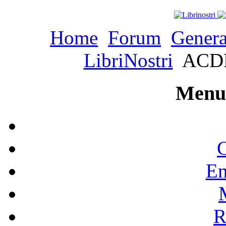
Home
Forum
Genera
LibriNostri
ACDRA
Menu 
C
En
R