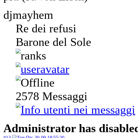
djmayhem
Re dei refusi
Barone del Sole
2578
Messaggi
Administrator has disabled
#13
Dic-30-09 18:55:20