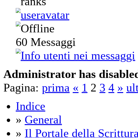
60
Messaggi
Administrator has disabled
Pagina:
prima
«
1
2
3
4
»
ul
Indice
»
General
»
Il Portale della Scrittur