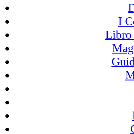
I C
Libro
Mage
Guid
M