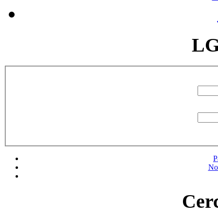
LG
P
No
Cerc