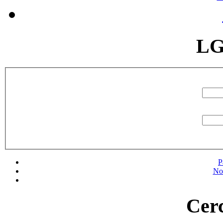
LG
P
No
Cerc