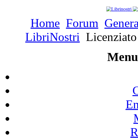
Home
Forum
Genera
LibriNostri
Licenziato!
Menu 
C
En
R