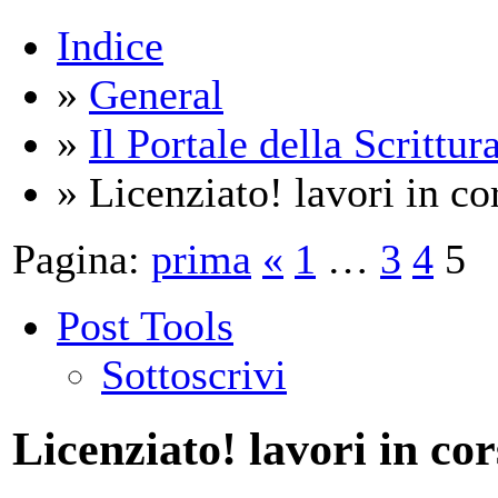
Indice
»
General
»
Il Portale della Scrittur
» Licenziato! lavori in cor
Pagina:
prima
«
1
…
3
4
5
Post Tools
Sottoscrivi
Licenziato! lavori in cor