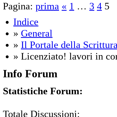
Pagina:
prima
«
1
…
3
4
5
Indice
»
General
»
Il Portale della Scrittur
» Licenziato! lavori in cor
Info Forum
Statistiche Forum:
Totale Discussioni: