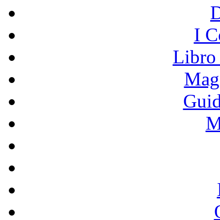
I C
Libro
Mage
Guid
M