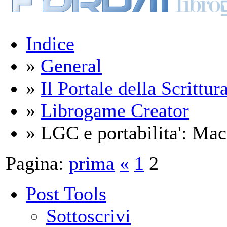
Indice
»
General
»
Il Portale della Scrittur
»
Librogame Creator
» LGC e portabilita': Mac
Pagina:
prima
«
1
2
Post Tools
Sottoscrivi