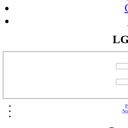
LG
P
No