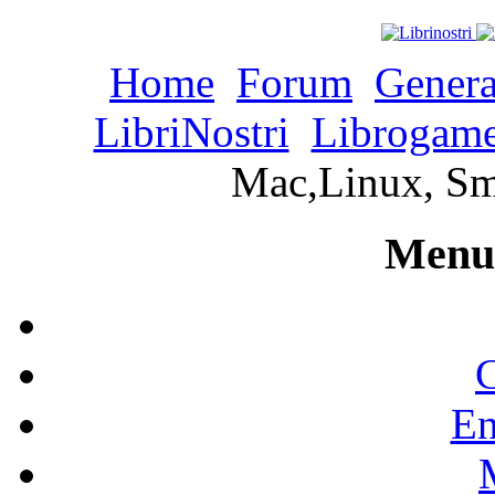
Home
Forum
Genera
LibriNostri
Librogame
Mac,Linux, Sma
Menu 
C
En