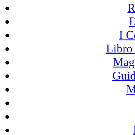
R
I C
Libro
Mage
Guid
M