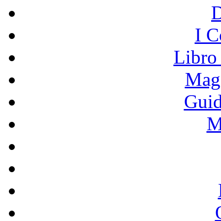
I C
Libro
Mage
Guid
M