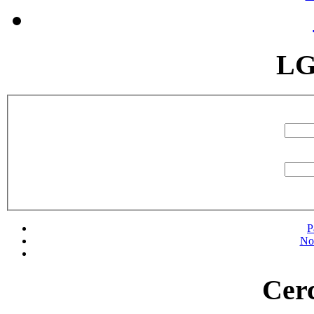
LG
P
No
Cerc