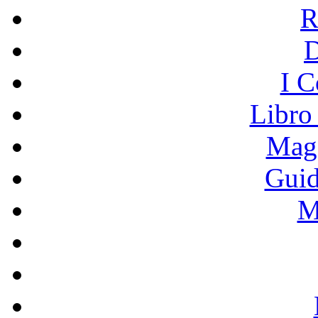
R
I C
Libro
Mage
Guid
M