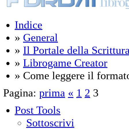
Indice
»
General
»
Il Portale della Scrittur
»
Librogame Creator
» Come leggere il format
Pagina:
prima
«
1
2
3
Post Tools
Sottoscrivi