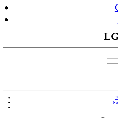
LG
P
No