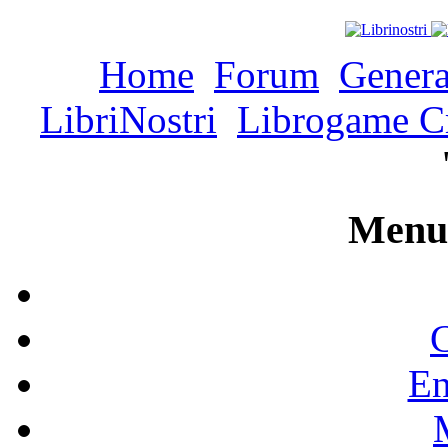
Home
Forum
Genera
LibriNostri
Librogame C
Menu 
C
En