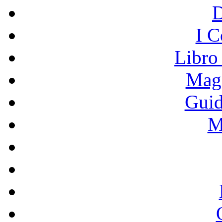
I C
Libro
Mage
Guid
M