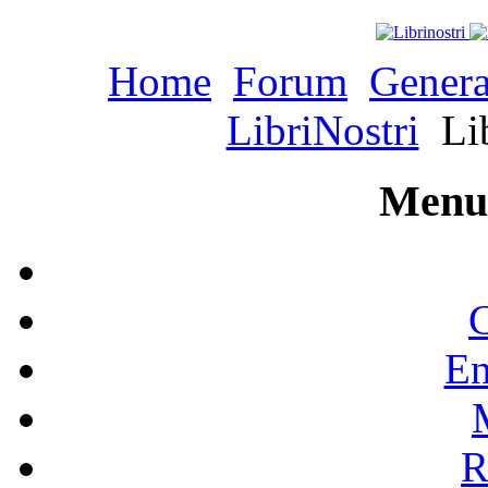
Home
Forum
Genera
LibriNostri
Lib
Menu 
C
En
R