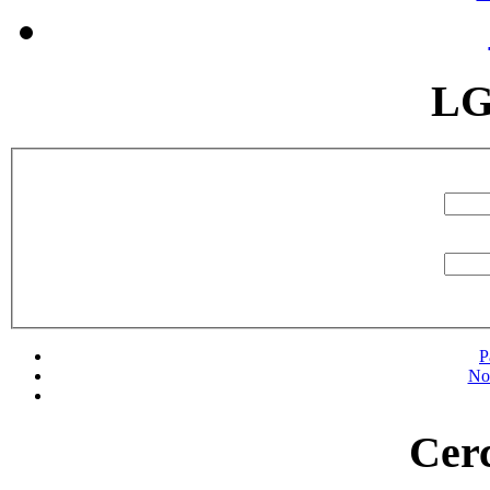
LG
P
No
Cerc