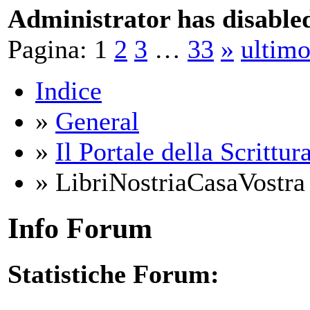
Administrator has disabled
Pagina:
1
2
3
…
33
»
ultim
Indice
»
General
»
Il Portale della Scrittur
» LibriNostriaCasaVostra
Info Forum
Statistiche Forum: