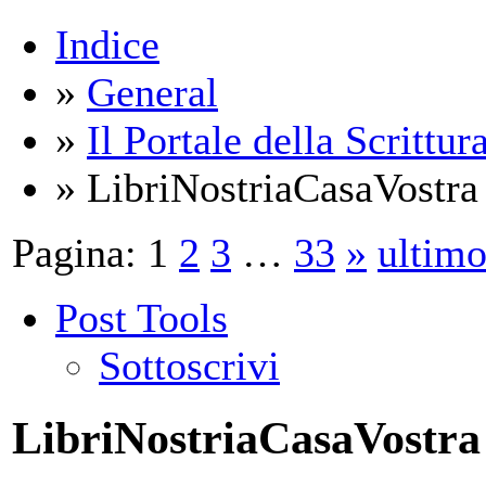
Indice
»
General
»
Il Portale della Scrittur
» LibriNostriaCasaVostra
Pagina:
1
2
3
…
33
»
ultim
Post Tools
Sottoscrivi
LibriNostriaCasaVostra