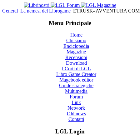
General
La nemesi del Librogame
ETRUSK- AVVENTURA COM
Menu Principale
Home
Chi siamo
Enciclopedia
Magazine
Recensioni
Download
I Corti di LGL
Libro Game Creator
Magebook editor
Guide strategiche
Multimedia
Forum
Link
Network
Old news
Contatti
LGL Login