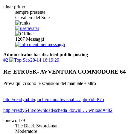
ulnar primo
sempre presente
Cavaliere del Sole
1267
Messaggi
Administrator has disabled public posting
#2
Set-28-14 16:19:29
Re: ETRUSK- AVVENTURA COMMODORE 64
Prova qui ci sono le scansioni del manuale e altro
http://ready64.it/giochi/manuali/visual … php?id=875
http://ready64.it/download/scheda_downl … wnload=482
lonewolf79
The Black Swordsman
Moderatore