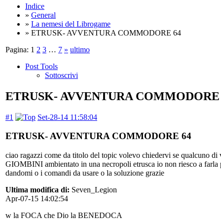
Indice
»
General
»
La nemesi del Librogame
» ETRUSK- AVVENTURA COMMODORE 64
Pagina:
1
2
3
…
7
»
ultimo
Post Tools
Sottoscrivi
ETRUSK- AVVENTURA COMMODORE 
#1
Set-28-14 11:58:04
ETRUSK- AVVENTURA COMMODORE 64
ciao ragazzi come da titolo del topic volevo chiedervi se qualcu
GIOMBINI ambientato in una necropoli etrusca io non riesco a farla pe
dandomi o i comandi da usare o la soluzione grazie
Ultima modifica di:
Seven_Legion
Apr-07-15 14:02:54
w la FOCA che Dio la BENEDOCA