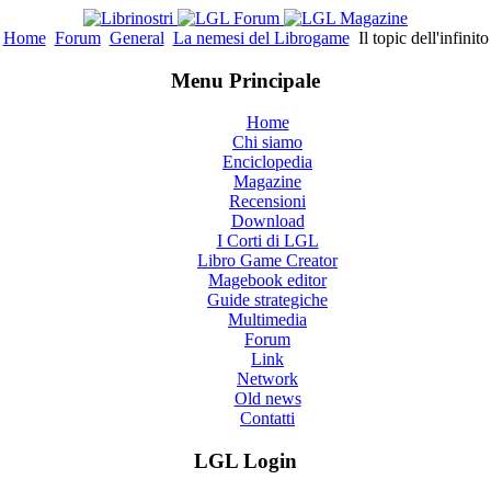
Home
Forum
General
La nemesi del Librogame
Il topic dell'infinito
Menu Principale
Home
Chi siamo
Enciclopedia
Magazine
Recensioni
Download
I Corti di LGL
Libro Game Creator
Magebook editor
Guide strategiche
Multimedia
Forum
Link
Network
Old news
Contatti
LGL Login