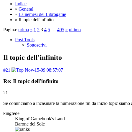
Indice
»
General
»
La nemesi del Librogame
» Il topic dell'infinito
Pagina:
prima
«
1
2
3
4
5
…
495
»
ultimo
Post Tools
Sottoscrivi
Il topic dell'infinito
#21
Nov-15-09 08:57:07
Re: Il topic dell'infinito
21
Se cominciamo a incasinare la numerazione fin da inizio topic siamo a 
kingfede
King of Gamebook's Land
Barone del Sole