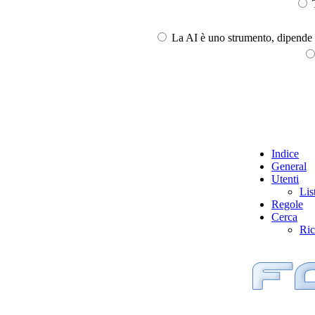
T
La AI è uno strumento, dipende l
Indice
General
Utenti
Lis
Regole
Cerca
Ric