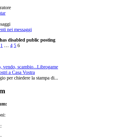
ratore
saggi
has disabled public posting
1
…
4
5
6
 vendo, scambio...Librogame
ostri a Casa Vostra
io per chiedere la stampa di...
um
rum:
ni:
:
: