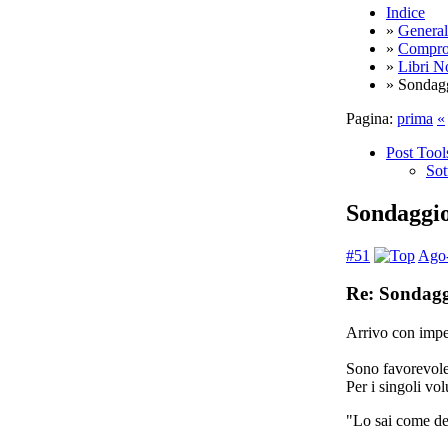
Indice
»
General
»
Compro,
»
Libri N
» Sondagg
Pagina:
prima
«
Post Tool
Sot
Sondaggio
#51
Ago-
Re: Sondagg
Arrivo con imper
Sono favorevole
Per i singoli vo
"Lo sai come de