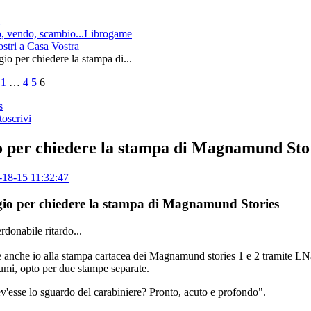
 vendo, scambio...Librogame
ostri a Casa Vostra
io per chiedere la stampa di...
1
…
4
5
6
s
toscrivi
 per chiedere la stampa di Magnamund Sto
18-15 11:32:47
io per chiedere la stampa di Magnamund Stories
donabile ritardo...
 anche io alla stampa cartacea dei Magnamund stories 1 e 2 tramite L
lumi, opto per due stampe separate.
v'esse lo sguardo del carabiniere? Pronto, acuto e profondo".