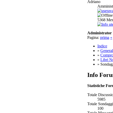
Adriano
Amminist
5368
Mes
Administrator 
Pagina:
prima
«
Indice
»
General
»
Compro,
»
Libri N
» Sondagg
Info For
Statistiche Fo
Totale Discussio
5985
Totale Sondaggi
100
Totale Messaggi