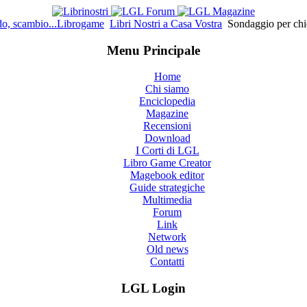
o, scambio...Librogame
Libri Nostri a Casa Vostra
Sondaggio per chi
Menu Principale
Home
Chi siamo
Enciclopedia
Magazine
Recensioni
Download
I Corti di LGL
Libro Game Creator
Magebook editor
Guide strategiche
Multimedia
Forum
Link
Network
Old news
Contatti
LGL Login