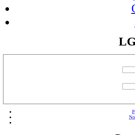
LG
P
No