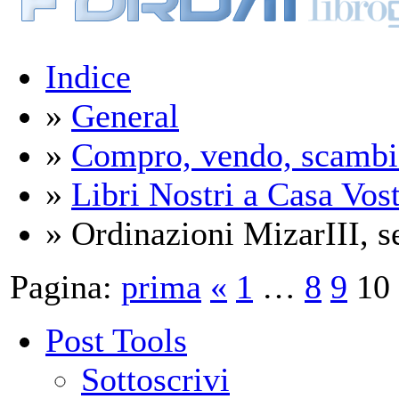
Indice
»
General
»
Compro, vendo, scambi
»
Libri Nostri a Casa Vos
» Ordinazioni MizarIII, 
Pagina:
prima
«
1
…
8
9
10
Post Tools
Sottoscrivi