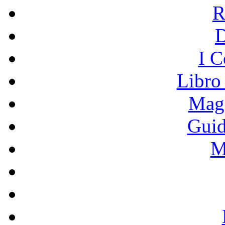
R
I C
Libro
Mage
Guid
M