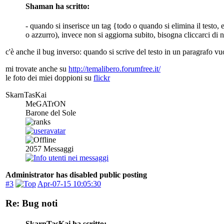
Shaman ha scritto:
- quando si inserisce un tag {todo o quando si elimina il testo, 
o azzurro), invece non si aggiorna subito, bisogna cliccarci di 
c'è anche il bug inverso: quando si scrive del testo in un paragrafo 
mi trovate anche su
http://temalibero.forumfree.it/
le foto dei miei doppioni su
flickr
SkarnTasKai
MeGATrON
Barone del Sole
2057
Messaggi
Administrator has disabled public posting
#3
Apr-07-15 10:05:30
Re: Bug noti
SkarnTasKai ha scritto: