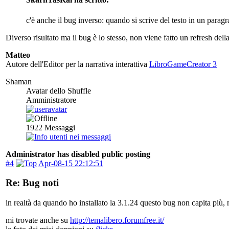
c'è anche il bug inverso: quando si scrive del testo in un para
Diverso risultato ma il bug è lo stesso, non viene fatto un refresh dell
Matteo
Autore dell'Editor per la narrativa interattiva
LibroGameCreator 3
Shaman
Avatar dello Shuffle
Amministratore
1922
Messaggi
Administrator has disabled public posting
#4
Apr-08-15 22:12:51
Re: Bug noti
in realtà da quando ho installato la 3.1.24 questo bug non capita più
mi trovate anche su
http://temalibero.forumfree.it/