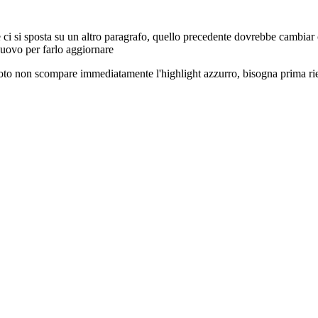
e ci si sposta su un altro paragrafo, quello precedente dovrebbe cambiar c
nuovo per farlo aggiornare
vuoto non scompare immediatamente l'highlight azzurro, bisogna prima rie