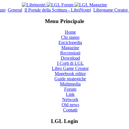
rum
General
Il Portale della Scrittura - LibriNostri
Librogame Creator
Menu Principale
Home
Chi siamo
Enciclopedia
Magazine
Recensioni
Download
I Corti di LGL
Libro Game Creator
Magebook editor
Guide strategiche
Multimedia
Forum
Link
Network
Old news
Contatti
LGL Login