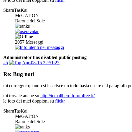
le foto dei miei doppioni su
flickr
SkarnTasKai
MeGATrON
Barone del Sole
2057
Messaggi
Administrator has disabled public posting
#5
Apr-08-15 22:51:27
Re: Bug noti
mi correggo: quando si inserisce un todo basta uscire dal paragrafo per
mi trovate anche su
http://temalibero.forumfree.it/
le foto dei miei doppioni su
flickr
SkarnTasKai
MeGATrON
Barone del Sole