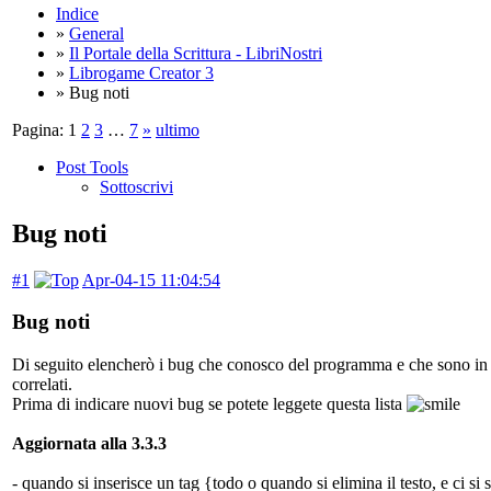
Indice
»
General
»
Il Portale della Scrittura - LibriNostri
»
Librogame Creator 3
» Bug noti
Pagina:
1
2
3
…
7
»
ultimo
Post Tools
Sottoscrivi
Bug noti
#1
Apr-04-15 11:04:54
Bug noti
Di seguito elencherò i bug che conosco del programma e che sono in r
correlati.
Prima di indicare nuovi bug se potete leggete questa lista
Aggiornata alla 3.3.3
- quando si inserisce un tag {todo o quando si elimina il testo, e ci s