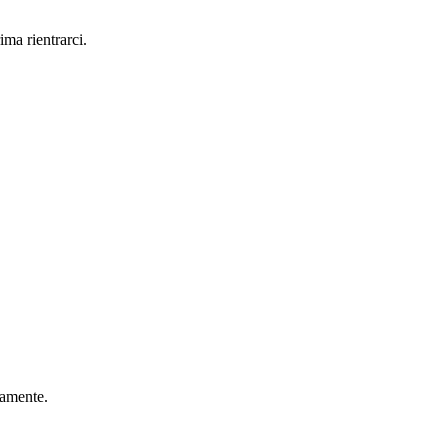
ma rientrarci.
camente.