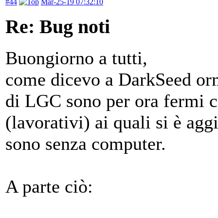
#44
Mar-25-19 07:32:10
Re: Bug noti
Buongiorno a tutti,
come dicevo a DarkSeed orm
di LGC sono per ora fermi c
(lavorativi) ai quali si è ag
sono senza computer.
A parte ciò: