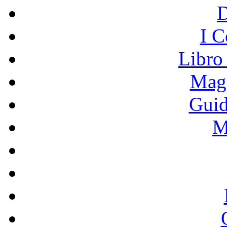
I C
Libro
Mage
Guid
M