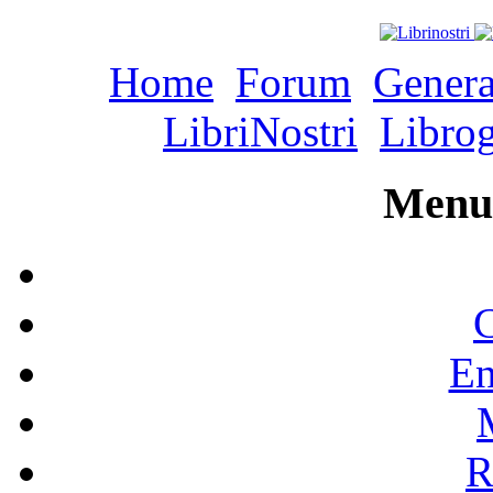
Home
Forum
Genera
LibriNostri
Libro
Menu 
C
En
R