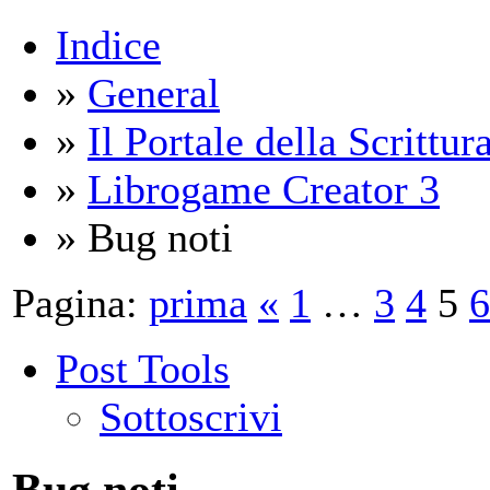
Indice
»
General
»
Il Portale della Scrittur
»
Librogame Creator 3
» Bug noti
Pagina:
prima
«
1
…
3
4
5
6
Post Tools
Sottoscrivi
Bug noti