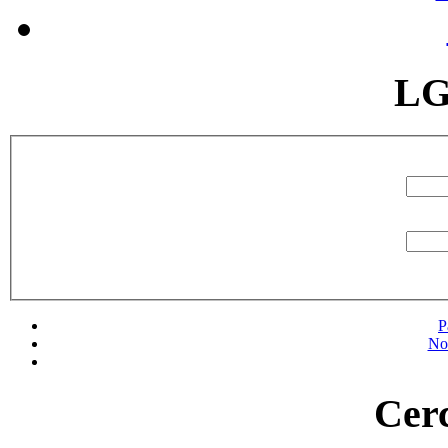
LG
P
No
Cerc