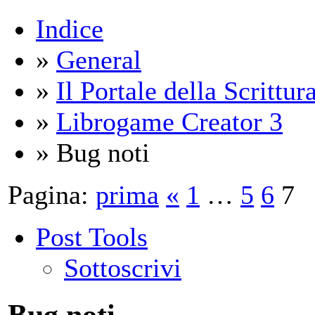
Indice
»
General
»
Il Portale della Scrittur
»
Librogame Creator 3
» Bug noti
Pagina:
prima
«
1
…
5
6
7
Post Tools
Sottoscrivi
Bug noti