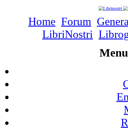
Home
Forum
Genera
LibriNostri
Libro
Menu 
C
En
R