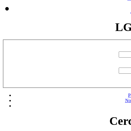
LG
P
No
Cerc