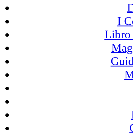
I C
Libro
Mage
Guid
M