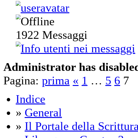
1922
Messaggi
Administrator has disabled
Pagina:
prima
«
1
…
5
6
7
Indice
»
General
»
Il Portale della Scrittur