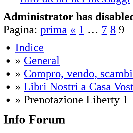
Administrator has disabled
Pagina:
prima
«
1
…
7
8
9
Indice
»
General
»
Compro, vendo, scambi
»
Libri Nostri a Casa Vos
» Prenotazione Liberty 1
Info Forum