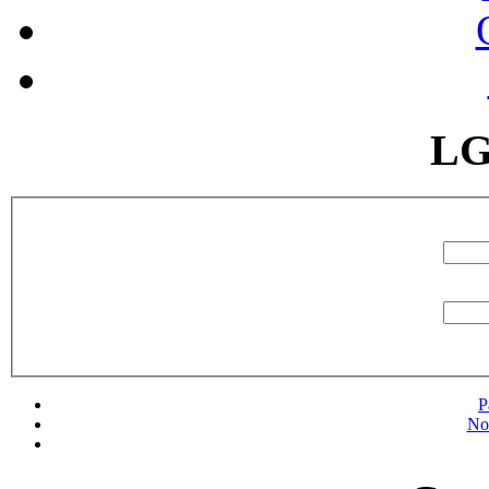
LG
P
No