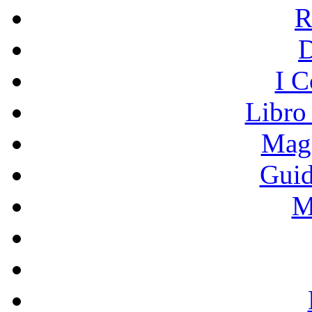
R
I C
Libro
Mage
Guid
M