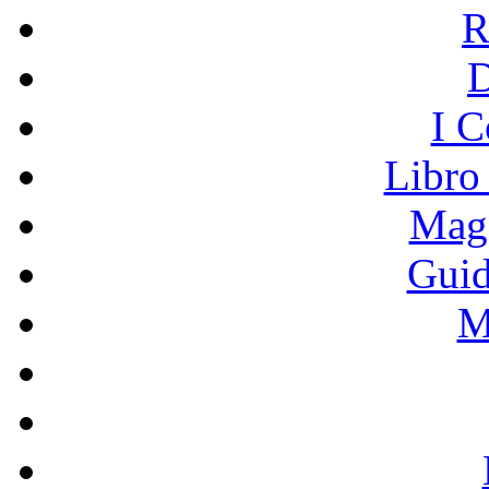
R
I C
Libro
Mage
Guid
M