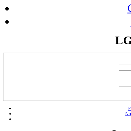
LG
P
No