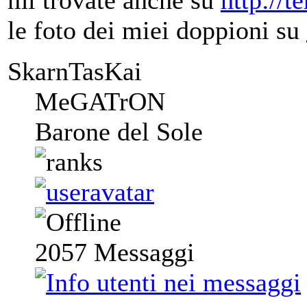
mi trovate anche su
http://t
le foto dei miei doppioni su
SkarnTasKai
MeGATrON
Barone del Sole
2057
Messaggi