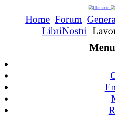
Home
Forum
Genera
LibriNostri
Lavori
Menu 
C
En
R