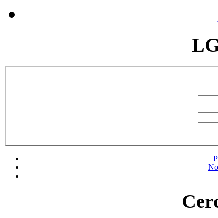
LG
P
No
Cerc