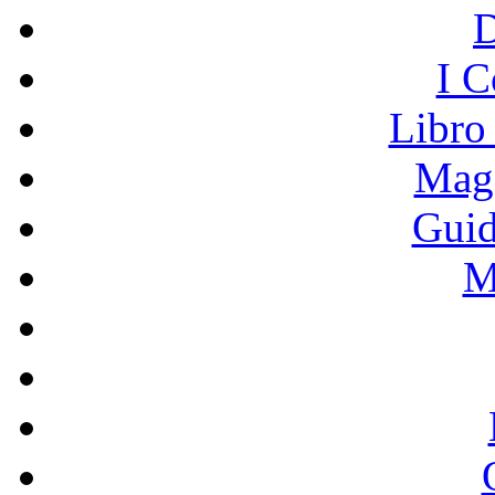
I C
Libro
Mage
Guid
M