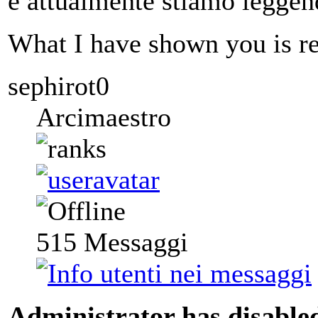
e attualmente stiamo legge
What I have shown you is rea
sephirot0
Arcimaestro
515
Messaggi
Administrator has disabled