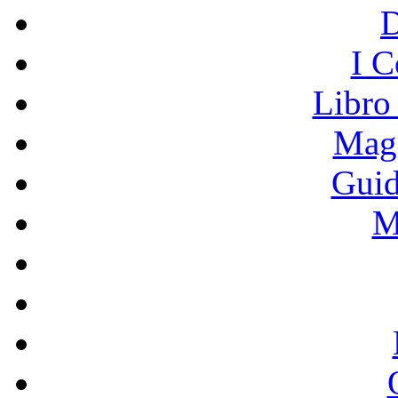
I C
Libro
Mage
Guid
M