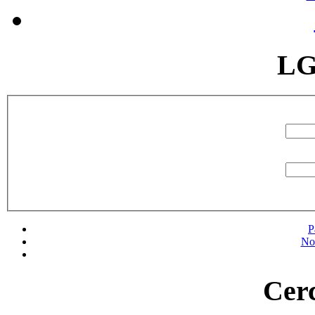
LG
P
No
Cerc