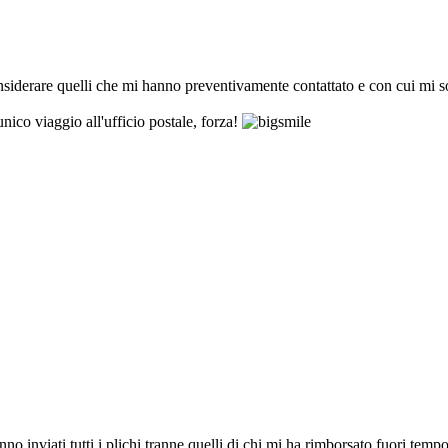
siderare quelli che mi hanno preventivamente contattato e con cui mi s
ico viaggio all'ufficio postale, forza!
nno inviati tutti i plichi tranne quelli di chi mi ha rimborsato fuori tem