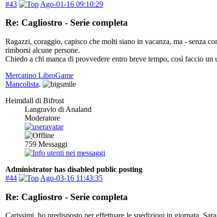
#43
Ago-01-16 09:10:29
Re: Cagliostro - Serie completa
Ragazzi, coraggio, capisco che molti siano in vacanza, ma - senza con
rimborsi alcune persone.
Chiedo a chi manca di provvedere entro breve tempo, così faccio un un
Mercatino LibroGame
Mancolista
.
Heimdall di Bifrost
Langravio di Analand
Moderatore
759
Messaggi
Administrator has disabled public posting
#44
Ago-03-16 11:43:35
Re: Cagliostro - Serie completa
Carissimi, ho predisposto per effettuare le spedizioni in giornata. Sara