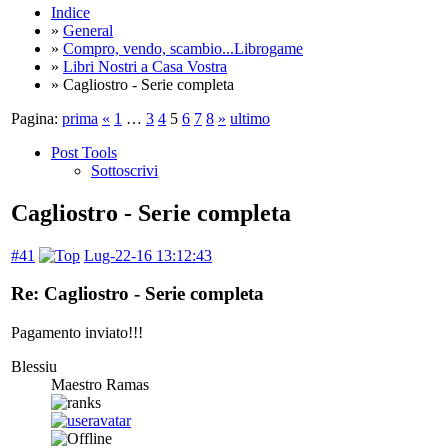
Indice
»
General
»
Compro, vendo, scambio...Librogame
»
Libri Nostri a Casa Vostra
» Cagliostro - Serie completa
Pagina:
prima
«
1
…
3
4
5
6
7
8
»
ultimo
Post Tools
Sottoscrivi
Cagliostro - Serie completa
#41
Lug-22-16 13:12:43
Re: Cagliostro - Serie completa
Pagamento inviato!!!
Blessiu
Maestro Ramas