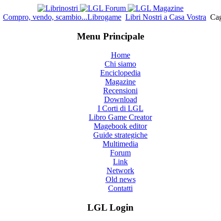
Compro, vendo, scambio...Librogame
Libri Nostri a Casa Vostra
Cagl
Menu Principale
Home
Chi siamo
Enciclopedia
Magazine
Recensioni
Download
I Corti di LGL
Libro Game Creator
Magebook editor
Guide strategiche
Multimedia
Forum
Link
Network
Old news
Contatti
LGL Login