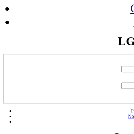
LG
P
No