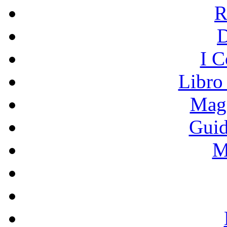
R
I C
Libro
Mage
Guid
M