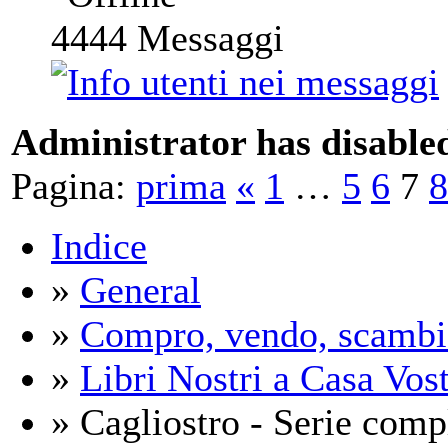
4444
Messaggi
Administrator has disabled
Pagina:
prima
«
1
…
5
6
7
8
Indice
»
General
»
Compro, vendo, scambi
»
Libri Nostri a Casa Vos
» Cagliostro - Serie comp