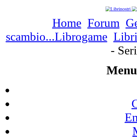
Home
Forum
Ge
scambio...Librogame
Libr
- Ser
Menu 
C
En