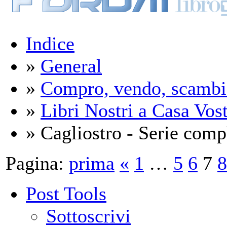
Indice
»
General
»
Compro, vendo, scambi
»
Libri Nostri a Casa Vos
» Cagliostro - Serie comp
Pagina:
prima
«
1
…
5
6
7
8
Post Tools
Sottoscrivi