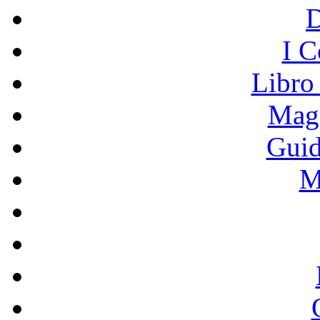
I C
Libro
Mage
Guid
M