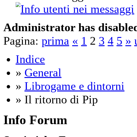
Administrator has disabled
Pagina:
prima
«
1
2
3
4
5
»
Indice
»
General
»
Librogame e dintorni
» Il ritorno di Pip
Info Forum