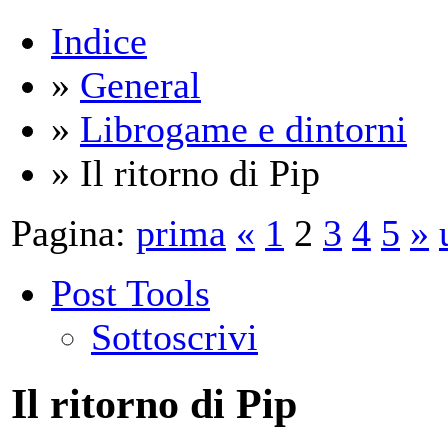
Indice
»
General
»
Librogame e dintorni
» Il ritorno di Pip
Pagina:
prima
«
1
2
3
4
5
»
Post Tools
Sottoscrivi
Il ritorno di Pip