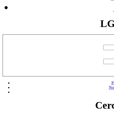
LG
P
No
Cerc