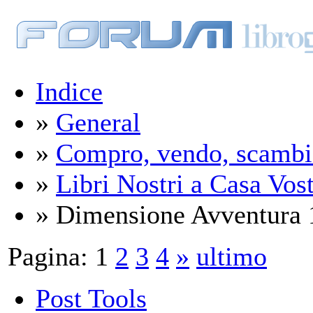
Indice
»
General
»
Compro, vendo, scambi
»
Libri Nostri a Casa Vos
» Dimensione Avventura 13
Pagina:
1
2
3
4
»
ultimo
Post Tools