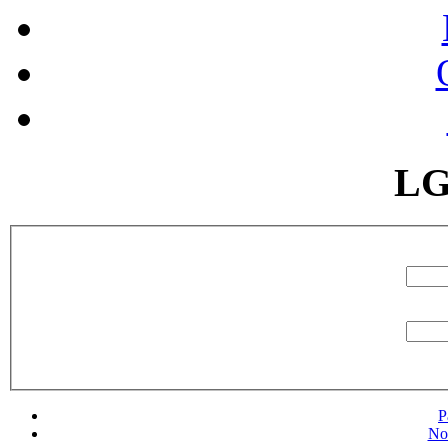
LG
P
No