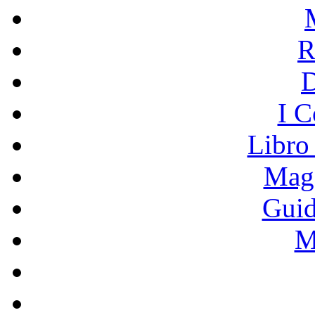
R
I C
Libro
Mage
Guid
M