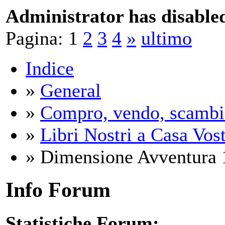
Administrator has disabled
Pagina:
1
2
3
4
»
ultimo
Indice
»
General
»
Compro, vendo, scambi
»
Libri Nostri a Casa Vos
» Dimensione Avventura 13
Info Forum
Statistiche Forum: