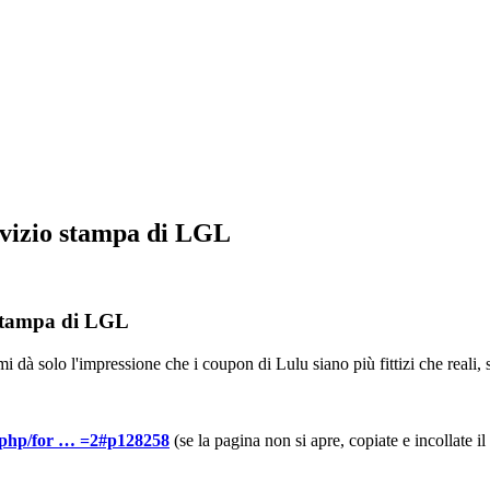
rvizio stampa di LGL
 stampa di LGL
à solo l'impressione che i coupon di Lulu siano più fittizi che reali, st
x.php/for … =2#p128258
(se la pagina non si apre, copiate e incollate il 