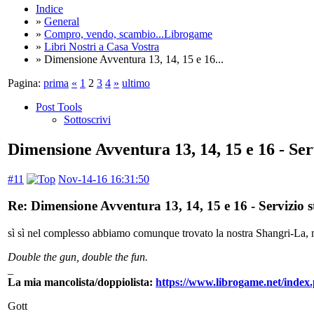
Indice
»
General
»
Compro, vendo, scambio...Librogame
»
Libri Nostri a Casa Vostra
» Dimensione Avventura 13, 14, 15 e 16...
Pagina:
prima
«
1
2
3
4
»
ultimo
Post Tools
Sottoscrivi
Dimensione Avventura 13, 14, 15 e 16 - Se
#11
Nov-14-16 16:31:50
Re: Dimensione Avventura 13, 14, 15 e 16 - Servizio
sì sì nel complesso abbiamo comunque trovato la nostra Shangri-La, mi d
Double the gun, double the fun.
_
La mia mancolista/doppiolista:
https://www.librogame.net/inde
Gott