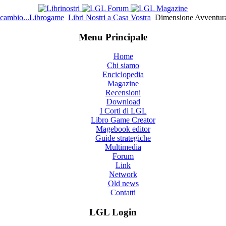
cambio...Librogame
Libri Nostri a Casa Vostra
Dimensione Avventura 
Menu Principale
Home
Chi siamo
Enciclopedia
Magazine
Recensioni
Download
I Corti di LGL
Libro Game Creator
Magebook editor
Guide strategiche
Multimedia
Forum
Link
Network
Old news
Contatti
LGL Login