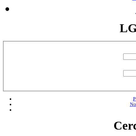
LG
P
No
Cerc