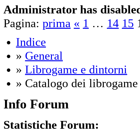
Administrator has disabled
Pagina:
prima
«
1
…
14
15
Indice
»
General
»
Librogame e dintorni
» Catalogo dei librogam
Info Forum
Statistiche Forum: