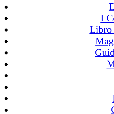
I C
Libro
Mage
Guid
M