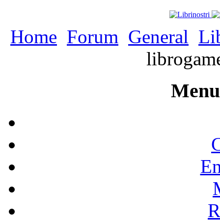
Home
Forum
General
Li
librogam
Menu 
C
En
R