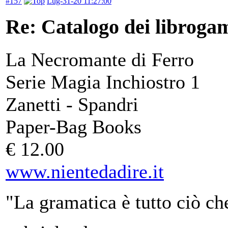
#157
Lug-31-20 11:27:00
Re: Catalogo dei libroga
La Necromante di Ferro
Serie Magia Inchiostro 1
Zanetti - Spandri
Paper-Bag Books
€ 12.00
www.nientedadire.it
"La gramatica è tutto ciò ch