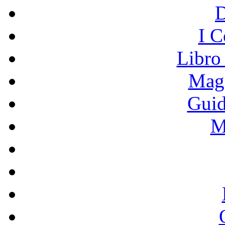
I C
Libro
Mage
Guid
M