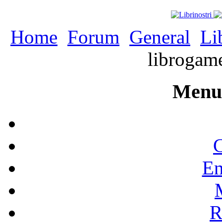
Home
Forum
General
Li
librogam
Menu 
C
En
R