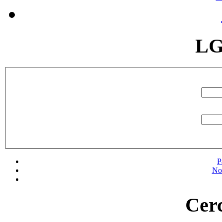
LG
P
No
Cerc