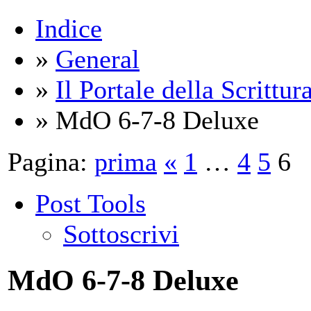
Indice
»
General
»
Il Portale della Scrittur
» MdO 6-7-8 Deluxe
Pagina:
prima
«
1
…
4
5
6
Post Tools
Sottoscrivi
MdO 6-7-8 Deluxe