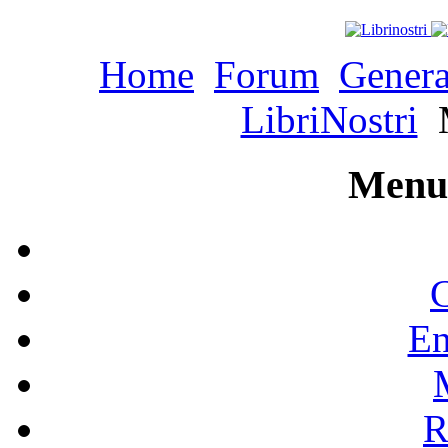
Home
Forum
Genera
LibriNostri
M
Menu 
C
En
R