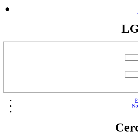
LG
P
No
Cerc