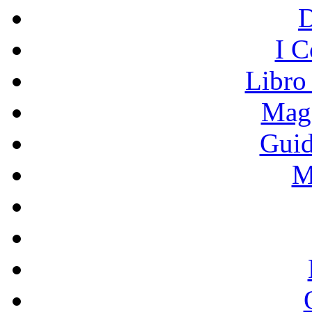
I C
Libro
Mage
Guid
M