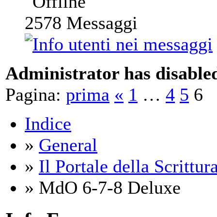
2578
Messaggi
Administrator has disabled
Pagina:
prima
«
1
…
4
5
6
Indice
»
General
»
Il Portale della Scrittur
» MdO 6-7-8 Deluxe