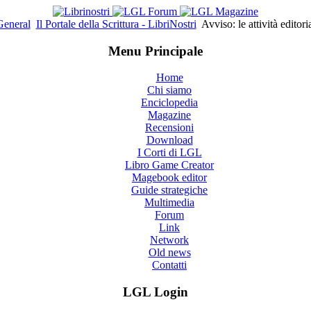
General
Il Portale della Scrittura - LibriNostri
Avviso: le attività editor
Menu Principale
Home
Chi siamo
Enciclopedia
Magazine
Recensioni
Download
I Corti di LGL
Libro Game Creator
Magebook editor
Guide strategiche
Multimedia
Forum
Link
Network
Old news
Contatti
LGL Login