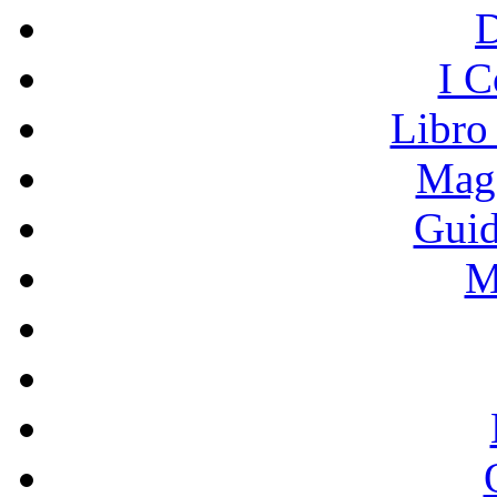
I C
Libro
Mage
Guid
M