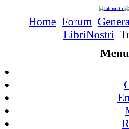
Home
Forum
Genera
LibriNostri
Tr
Menu 
C
En
R