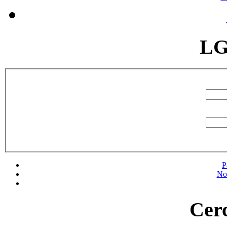
LG
P
No
Cerc