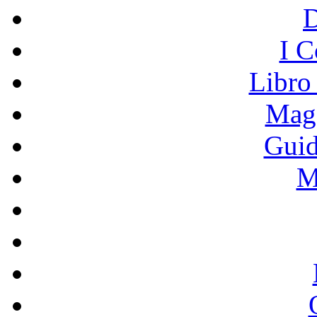
I C
Libro
Mage
Guid
M