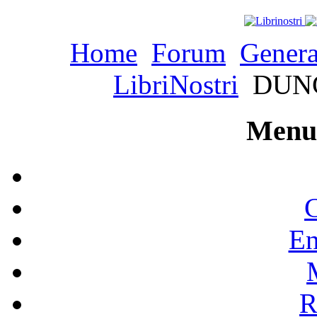
Home
Forum
Genera
LibriNostri
DUNG
Menu 
C
En
R