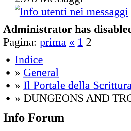
Administrator has disabled
Pagina:
prima
«
1
2
Indice
»
General
»
Il Portale della Scrittur
» DUNGEONS AND TR
Info Forum