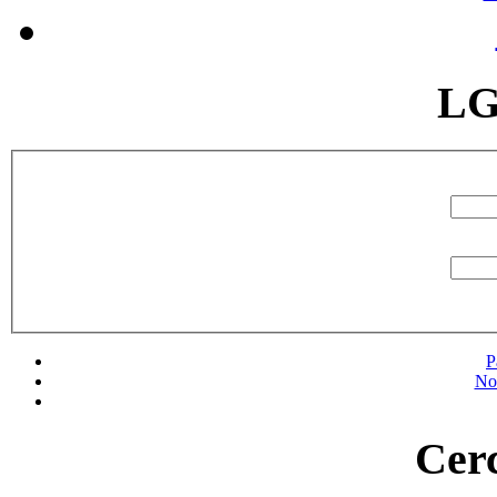
LG
P
No
Cerc